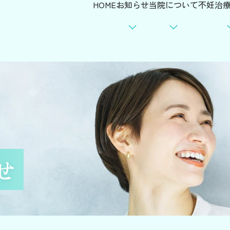
HOME
お知らせ
当院について
不妊治
お知らせ
スタッフ紹介
不妊症
重要なお知らせ
院内のご案内
検査
治療
高度生殖
出生前遺伝
せ
不妊治療の