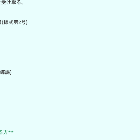
を受け取る。
様式第2号)
導課)
方**