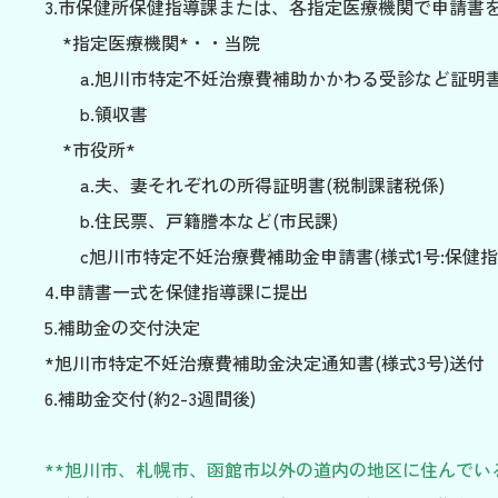
3.市保健所保健指導課または、各指定医療機関で申請書
*指定医療機関*・・当院
a.旭川市特定不妊治療費補助かかわる受診など証明書(
b.領収書
*市役所*
a.夫、妻それぞれの所得証明書(税制課諸税係)
b.住民票、戸籍謄本など(市民課)
c旭川市特定不妊治療費補助金申請書(様式1号:保健指
4.申請書一式を保健指導課に提出
5.補助金の交付決定
*旭川市特定不妊治療費補助金決定通知書(様式3号)送付
6.補助金交付(約2-3週間後)
**旭川市、札幌市、函館市以外の道内の地区に住んでいる