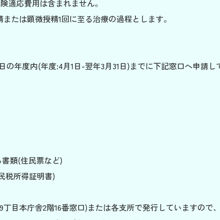
保険適応費用は含まれません。
精または顕微授精1回に至る治療の過程とします。
の年度内(年度:4月1日-翌年3月31日)までに下記窓口へ申請
書類(住民票など)
民税所得証明書)
9丁目本庁舎2階16番窓口)または各支所で発行していますので