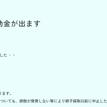
助金が出ます
した ・・
ります。
についても、卵胞が発育しない等により卵子採取以前に中止し