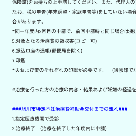
保険証)をお持ちの上申請してください。また、代理人
なお、税の申告(年末調整・家庭申告等)をしていない場合
合があります。
*同一年度内2回目の申請で、前回申請時と同じ場合は提
5.対象となる治療費の領収書(コピー可)
6.振込口座の通帳(郵便局を除く)
7.印鑑
*夫および妻のそれぞれの印鑑が必要です。 (通帳印でな
#治療を行った方の治療の内容・結果および妊娠の経過
###旭川市特定不妊治療費補助金交付までの流れ###
1.指定医療機関で受診
2.治療終了 (治療を終了した年度内に申請)